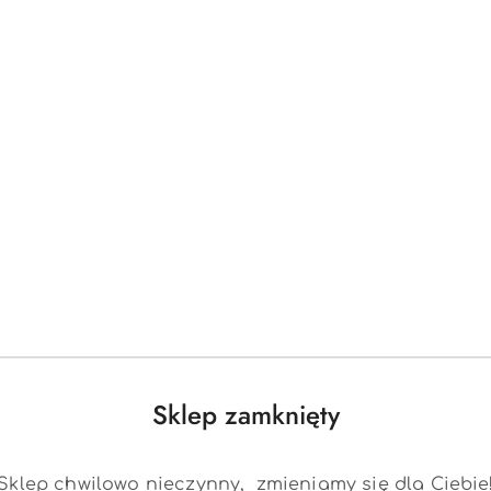
Wejście AUX,
Bluetooth,
Wejście USB,
Przyciski dźwięków i klaksonu w kierownicy,
Wgrane melodyjki,
Panel nowego typu z trybem "SPORT" (odgłosy poj
gazu),
AK
Ekoskóra,
Pasy bezpieczeństwa,
43 x 17 x 27 cm
Przód
Tył - 44 x 9 x 13 cm
Sklep zamknięty
ak,
kładana Rączka,
Sklep chwilowo nieczynny, zmieniamy się dla Ciebie