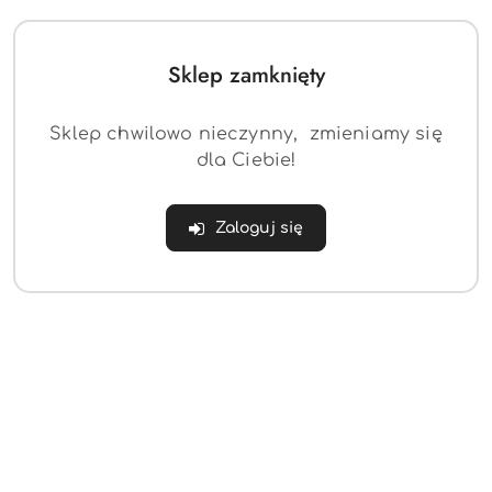
Sklep zamknięty
Sklep chwilowo nieczynny, zmieniamy się
dla Ciebie!
Regał Seaford na książki
4 Dąb
Zaloguj się
(0)
959.65
Cena:
Dane adresowe