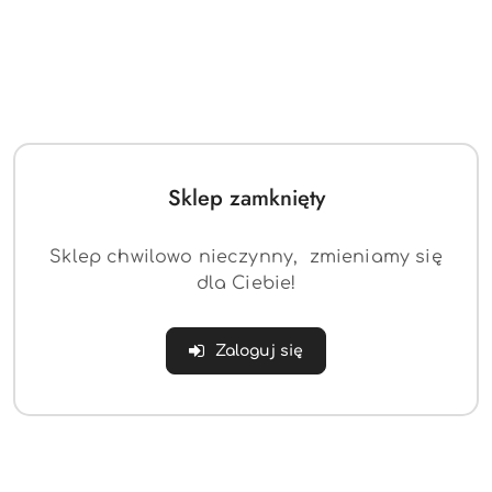
PRODUKT NIEDOSTĘPNY
PRODUKT NIEDOSTĘPNY
Fotel obrotowy MINK -
Krzesło NANA360 -
morska zieleń aksamit
ciemny szary aksamit /
nogi czarne x 1
(0)
(0)
Sklep zamknięty
378.07
276.51
Cena:
Cena:
Sklep chwilowo nieczynny, zmieniamy się
dla Ciebie!
Zaloguj się
PRODUKT NIEDOSTĘPNY
PRODUKT NIEDOSTĘPNY