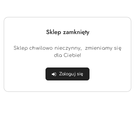
Sklep zamknięty
Sklep chwilowo nieczynny, zmieniamy się
dla Ciebie!
Kasetka na zegarki 12
Organizer szary 2 sztuki
Zaloguj się
(0)
(0)
96.79
57.21
Cena:
Cena: