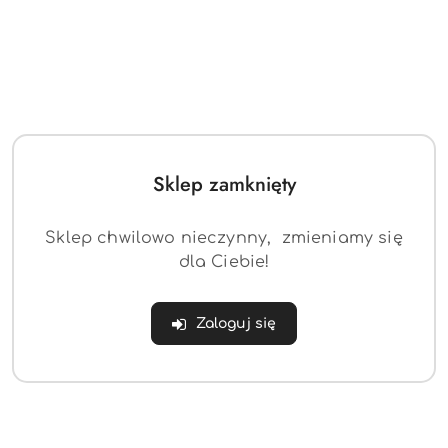
Crystal puzzle Snoopy
Crystal puzzle
detektyw
Automobil czerwony
(0)
(0)
Sklep zamknięty
104.54
84.57
Cena:
Cena:
Sklep chwilowo nieczynny, zmieniamy się
dla Ciebie!
Zaloguj się