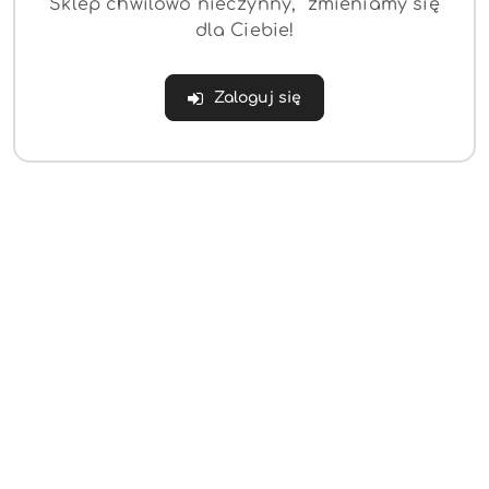
Sklep chwilowo nieczynny, zmieniamy się
dla Ciebie!
Zaloguj się
NAZWA
BESTWAY
PRODUCENTA:
(0)