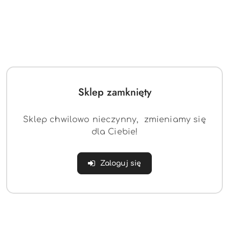
COOLPACK PLECAK
Piórnik dwuklapkowy
MŁODZIEŻOWY 61155
Dinozaury Clipper
JOY MULTICOLOR
CoolPack
(0)
(0)
Sklep zamknięty
80.00
48.00
Cena:
Cena:
Sklep chwilowo nieczynny, zmieniamy się
dla Ciebie!
Zaloguj się