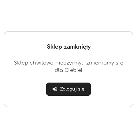
Sklep zamknięty
Sklep chwilowo nieczynny, zmieniamy się
dla Ciebie!
Lustro okragłe 70cm złota rama
133.63
Zaloguj się
Cena: