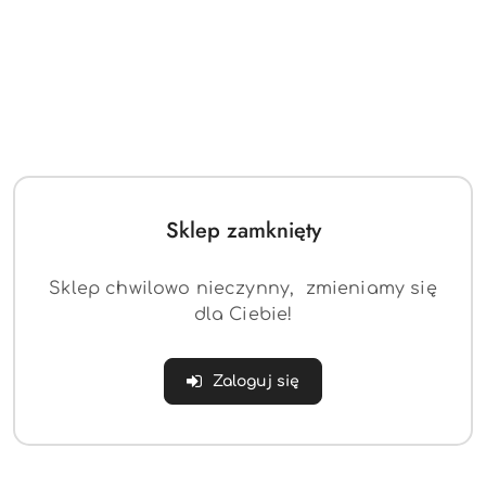
Sklep zamknięty
Sklep chwilowo nieczynny, zmieniamy się
dla Ciebie!
Lustro okragłe 70cm złota rama
Zaloguj się
133.63
Cena: