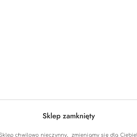
statusie:
statusie:
Sklep zamknięty
Sklep chwilowo nieczynny, zmieniamy się dla Ciebie