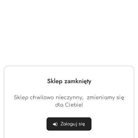
Huśtawka Kubełkowa Do
Huśtawka Kubełkowa
Re Mi z Grzechotką - 421
Jumbo Słonik 3w1 - 101
(0)
(0)
Sklep zamknięty
138.87
158.31
Cena:
Cena:
Sklep chwilowo nieczynny, zmieniamy się
dla Ciebie!
Zaloguj się