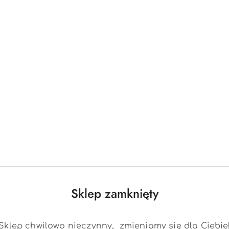
Produkty
Produkty
Polecane
Podobne produkty
o
o
statusie:
statusie:
Sklep zamknięty
Sklep chwilowo nieczynny, zmieniamy się dla Ciebie