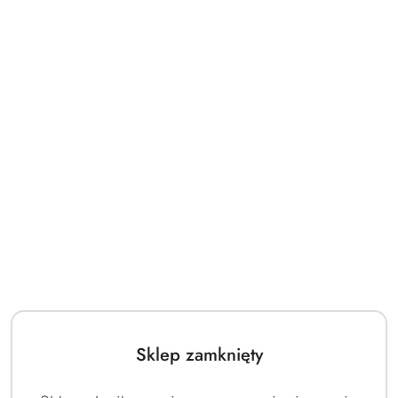
Rauha GALAKTA
Uczta w Dolinie Hemlock
Rozszerzenie badaczy
(0)
(0)
206.53
266.78
Cena:
Cena:
Sklep zamknięty