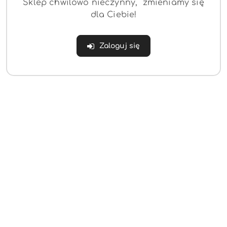
Sklep chwilowo nieczynny, zmieniamy się
dla Ciebie!
Waste Knigh: Za
Wiek Cudów GALAKTA
Horyzontem GALAKTA
Zaloguj się
(0)
(0)
332.99
423.68
Cena:
Cena: