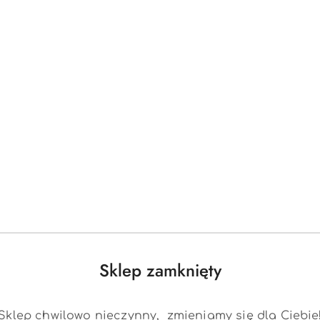
pleców
i komfort użytkowania
uje do
wnętrz
w
różnych stylach
wa
tapicerka
i
solidne metalowe nogi
ala na
szybkie
złożenie
mebla
py kuchennej, domowego barku
czy
jadalni
Sklep zamknięty
u
Sklep chwilowo nieczynny, zmieniamy się dla Ciebie