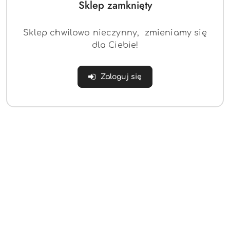
Sklep zamknięty
Sklep chwilowo nieczynny, zmieniamy się
dla Ciebie!
Lampka solarna
Lampka solarna
pochodnia 2szt Ilumen
przeźroczysta kula 4szt
Zaloguj się
LS-100
Ilumen LS-103
(0)
(0)
58.08
65.00
Cena:
Cena: