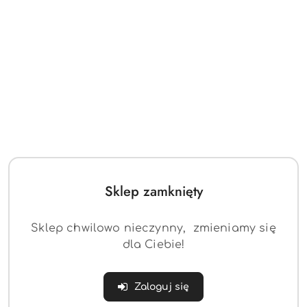
JOURNEY C187 185/65R15
JOURNEY C187
88H JOURNEY opony
205/55R16 91H #E
samochodowe osobowe
JOURNEY opony
Sklep zamknięty
(0)
(0)
letnie
samochodowe osobowe
letnie
139.33
140.49
Cena:
Cena:
Sklep chwilowo nieczynny, zmieniamy się
dla Ciebie!
Zaloguj się