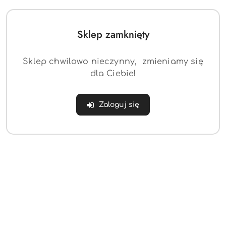
Sklep zamknięty
Sklep chwilowo nieczynny, zmieniamy się
dla Ciebie!
Fotel biurowy Ergo
szary/szary
Zaloguj się
(0)
633.79
Cena:
Dane adresowe