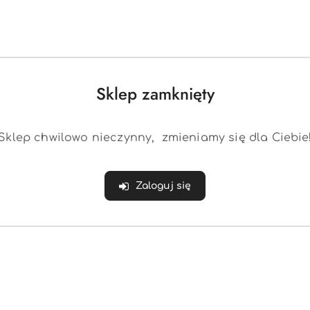
w do wyświetlenia
rmy Nike obejmuje szeroki wachlarz produktów sport
Sklep zamknięty
towe:
do biegania, treningu, koszykówki, piłki nożnej 
ortowa:
koszulki, spodnie, legginsy, bluzy i kurtki
 sportowe:
plecaki, torby, bidony, rękawice treningowe
Sklep chwilowo nieczynny, zmieniamy się dla Ciebie
ortowy:
piłki, ochraniacze, maty do ćwiczeń
estyle:
casualowe ubrania i buty inspirowane sportow
 są znane z wysokiej jakości, innowacyjnych techno
Zaloguj się
pularnością zarówno wśród profesjonalnych sportowc