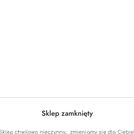
,4cm
,8cm
 1,4cm
Produkty
Produkty
Polecane
Podobne produkty
o
o
statusie:
statusie:
Sklep zamknięty
Sklep chwilowo nieczynny, zmieniamy się dla Ciebie