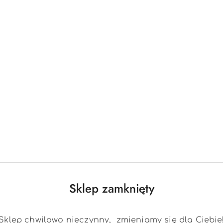
,
,
więków i klaksonu w kierownicy,
yjki,
Sklep zamknięty
Sklep chwilowo nieczynny, zmieniamy się dla Ciebie
czeństwa,