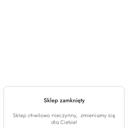
Wolny Start,
Przód/Tył
Biegi
3 szybkości
Światła LED,
Światła
Przód/ Tył
Wyposażenie
Radio FM,
Sklep zamknięty
MP3,
Sklep chwilowo nieczynny, zmieniamy się
Wejście AUX,
dla Ciebie!