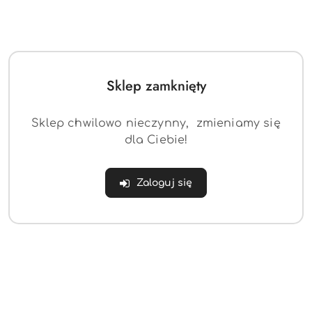
Pomiń karuzelę produktów
o
o
statusie:
statusie:
Sklep zamknięty
Sklep chwilowo nieczynny, zmieniamy się
dla Ciebie!
Zaloguj się