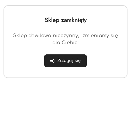
Sklep zamknięty
Sklep chwilowo nieczynny, zmieniamy się
dla Ciebie!
Alkomat jednorazowy
Promiler
Zaloguj się
(0)
30.07
Cena:
Dane adresowe