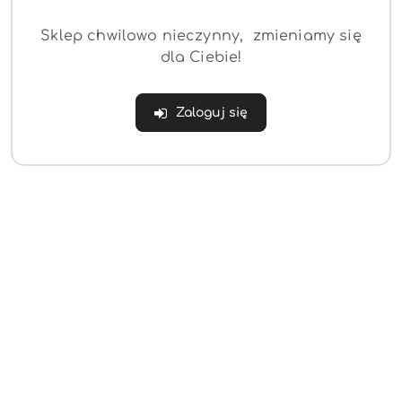
Sklep chwilowo nieczynny, zmieniamy się
dla Ciebie!
Zaloguj się
Lustro okragłe 70cm złota rama
133.63
Cena: