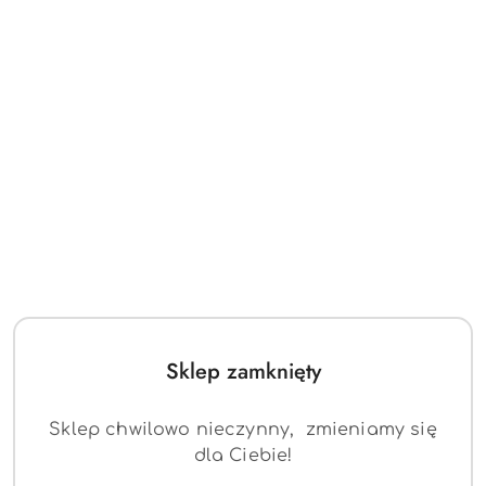
NAZWA
ACTONA
PRODUCENTA:
(0)
Stół Wicklow biały/czarny
Sklep zamknięty
Dostępność:
Mało
Sklep chwilowo nieczynny, zmieniamy się
cena:
1415.12
dla Ciebie!