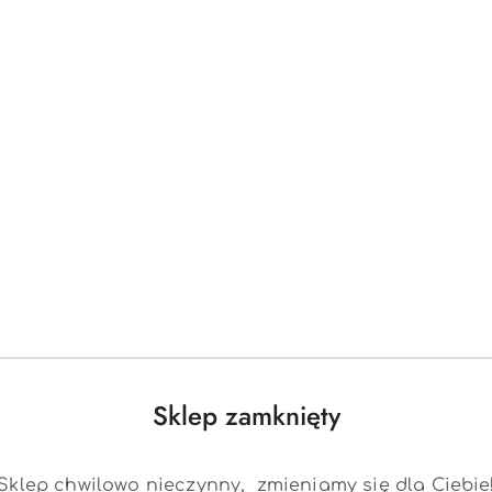
statusie:
statusie:
Sklep zamknięty
Sklep chwilowo nieczynny, zmieniamy się dla Ciebie