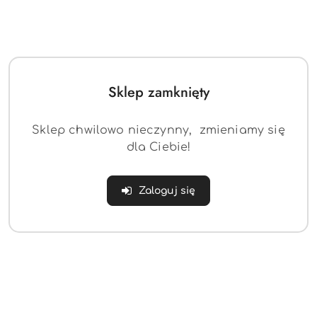
przez skateboardzistów, jak i miłośników
streetwearu na całym świecie.
Kategorie
Filtruj
Sklep zamknięty
Brak produktów do wyświetlenia
Sklep chwilowo nieczynny, zmieniamy się
dla Ciebie!
Asortyment Vans obejmuje:
Buty skateboardingowe i casualowe
Zaloguj się
Odzież
: koszulki, bluzy, spodnie i kurtki
Akcesoria
: plecaki, czapki i skarpetki
Limitowane kolekcje
: współprace z artystami i
innymi markami
Produkty Vans są cenione za trwałość, wygodę i
wyjątkowy styl.