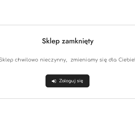
w do wyświetlenia
it obejmuje szeroką gamę obuwia sportowego oraz kl
znym designem i dbałością o szczegóły. Whit oferuje
nych aktywności fizycznych, a także wygodne klapki,
Sklep zamknięty
est wykonana z wysokiej jakości materiałów, zapewni
Sklep chwilowo nieczynny, zmieniamy się dla Ciebie
Zaloguj się