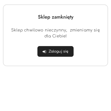
Sklep zamknięty
Sklep chwilowo nieczynny, zmieniamy się
dla Ciebie!
TOP TRUMPS GRA
TOP TRUMPS TORUŃ
KARCIANA
Zaloguj się
NIEOFICJALNY
(0)
(0)
PRZEWODNIK PO
FORTNITE
20.00
20.98
Cena:
Cena:
Dane adresowe